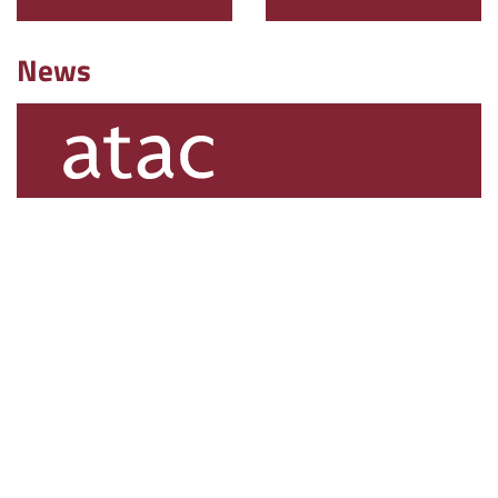
News
ATAC, via ai lavori per adeguare le rete all’arrivo dei
nuovi tram Urbos
Interventi su sottostazioni e binari. Le linee tram si svolgeranno con
bus
Continua