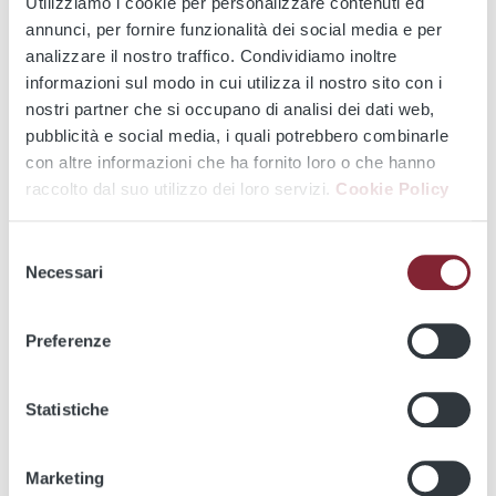
Utilizziamo i cookie per personalizzare contenuti ed
Metrebus Card
annunci, per fornire funzionalità dei social media e per
analizzare il nostro traffico. Condividiamo inoltre
informazioni sul modo in cui utilizza il nostro sito con i
nostri partner che si occupano di analisi dei dati web,
èRoma
pubblicità e social media, i quali potrebbero combinarle
con altre informazioni che ha fornito loro o che hanno
raccolto dal suo utilizzo dei loro servizi.
Cookie Policy
+Roma contactless card
Selezione
Necessari
del
consenso
Nuova +Roma contactless card
Preferenze
Biglietti e abbonamenti
Statistiche
Richiedi e ricarica online
Marketing
Card