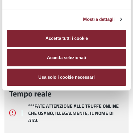
Tap & Go
Mostra dettagli
sms&go
Bpiù – Titoli Digitali su App Partner
Accetta tutti i cookie
+Ricicli+Viaggi
Accetta selezionati
under-19
App Atac Roma
Usa solo i cookie necessari
Tempo reale
***FATE ATTENZIONE ALLE TRUFFE ONLINE
CHE USANO, ILLEGALMENTE, IL NOME DI
ATAC