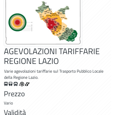
AGEVOLAZIONI TARIFFARIE
REGIONE LAZIO
Varie agevolazioni tariffarie sul Trasporto Pubblico Locale
della Regione Lazio.
Autobus
Tram
Tram
Metroferro
Autobus
Prezzo
Vario
Validità