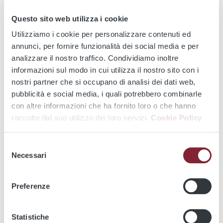
tutti i viaggi da e per Fiumicino Aeroporto.
Questo sito web utilizza i cookie
Ricordati di
Utilizziamo i cookie per personalizzare contenuti ed
annunci, per fornire funzionalità dei social media e per
analizzare il nostro traffico. Condividiamo inoltre
informazioni sul modo in cui utilizza il nostro sito con i
Convalidare il biglietto prima dell'inizio del
nostri partner che si occupano di analisi dei dati web,
viaggio
pubblicità e social media, i quali potrebbero combinarle
con altre informazioni che ha fornito loro o che hanno
In caso di malfunzionamento
raccolto dal suo utilizzo dei loro servizi.
Cookie Policy
dell'obliteratrice...
Selezione
Necessari
del
La sanzione viene elevata quando il
consenso
viaggiatore...
Preferenze
Statistiche