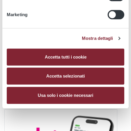
Marketing
Mostra dettagli
Accetta tutti i cookie
Accetta selezionati
Usa solo i cookie necessari
B+, titoli digitali su App Partner