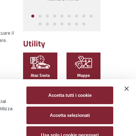
FERM
CAPO
tuare il
are.
Utility
Atac Sosta
Mappe
Accetta tutti i cookie
ial
tilizza
Canali di
PagoMulte
Accetta selezionati
vendita
Usa solo i cookie necessari