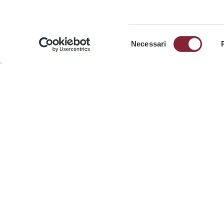
Selezione
Necessari
del
News
consenso
ATAC, via ai lavori per adeguare le
ATAC,
rete all’arrivo dei nuovi tram
sport
Urbos
“Tra s
fotogr
Interventi su sottostazioni e binari. Le
vagoni
linee tram si svolgeranno con bus
Cont
Continua