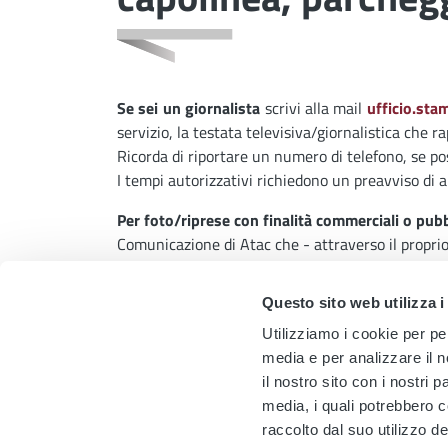
Se sei un giornalista
scrivi alla mail
ufficio.st
servizio, la testata televisiva/giornalistica che ra
Ricorda di riportare un numero di telefono, se pos
I tempi autorizzativi richiedono un preavviso di 
Per foto/riprese con finalità commerciali o pubb
Comunicazione di Atac che - attraverso il propri
noleggi
esclusivi di mezzi e aree di competenza 
Questo sito web utilizza i
Se sei uno
studente universitario o di una scuo
Utilizziamo i cookie per pe
comunicazione@atac.roma.it
indicando le tue 
media e per analizzare il n
chiarimenti.
il nostro sito con i nostri 
Ricorda di riportare sempre un numero di telefono
media, i quali potrebbero 
raccolto dal suo utilizzo de