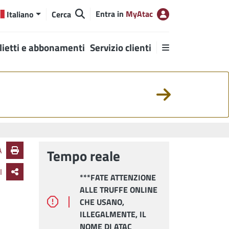
Entra in
MyAtac
Italiano
Cerca
lietti e abbonamenti
Servizio clienti
A
Tempo reale
I
***FATE ATTENZIONE
PIAZ
ALLE TRUFFE ONLINE
CINQ
CHE USANO,
LAVO
ILLEGALMENTE, IL
ALL'
NOME DI ATAC
MODI