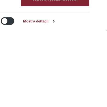
Servizi
Atac vantaggi
accessibili
Mostra dettagli
ATAC: approvato il Bilancio 2025.
ek
Conti in utile per il terzo anno
consecutivo. Crescono ricavi,
investimenti, servizi e...
ei bus
I risultati confermano il percorso di
consolidamento economico e
industriale...