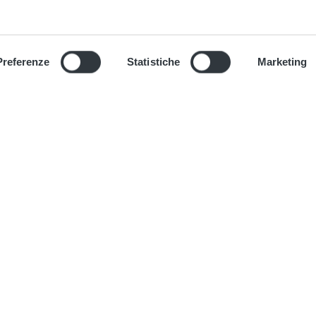
Preferenze
Statistiche
Marketing
 Metro A: i campioni dello
ATAC, Marinali: "Romani sui
 in stazione e nel treno
mezzi pubblici anche nel we
end per spettacoli e cultura"
port e trasporti” mostra
afica di Ferdinando Mezzelani, nei
C'era anche la Presidente di ATAC,
...
Barbara Marinali, a bordo di uno d
che...
inua
Continua