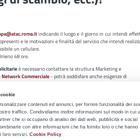
ampa@atac.roma.it
indicando il luogo e il giorno in cui intendi effet
ppresenti e le motivazioni e finalità del servizio che intendi realizz
sibile un cellulare.
almeno 48 ore.
licitarie
è necessario contattare la struttura Marketing e
o
Network Commerciale
- potrà soddisfare anche esigenze di
Atac Spa.
 cookie
la di cinematografia
puoi scrivere una mail a
rsonalizzare contenuti ed annunci, per fornire funzionalità dei soc
necessità e sarai contattato direttamente per maggiori dettagli e
ostro traffico. Condividiamo inoltre informazioni sul modo in cui u
partner che si occupano di analisi dei dati web, pubblicità e social
, se possibile un cellulare.
combinarle con altre informazioni che ha fornito loro o che hanno
i loro servizi.
Cookie Policy