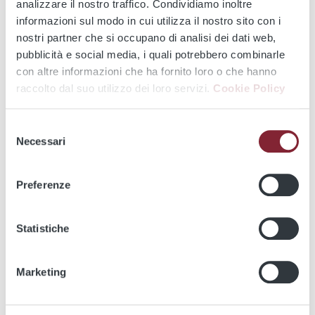
analizzare il nostro traffico. Condividiamo inoltre
Scrivi alla mail
ufficio.stampa@atac.roma.it
indicando
informazioni sul modo in cui utilizza il nostro sito con i
l'argomento che intendi trattare e il nome della testata
nostri partner che si occupano di analisi dei dati web,
giornalistica, radiofonica o televisiva che rappresenti.
pubblicità e social media, i quali potrebbero combinarle
Ricorda di lasciare un numero di telefono, se possibile un
con altre informazioni che ha fornito loro o che hanno
cellulare, per contattarti.
raccolto dal suo utilizzo dei loro servizi.
Cookie Policy
Risponderemo nell'arco di 24 ore.
Selezione
Necessari
del
Tempo reale
consenso
Preferenze
***FATE ATTENZIONE ALLE TRUFFE ONLINE
CHE USANO, ILLEGALMENTE, IL NOME DI
ATAC
Statistiche
Marketing
Utility