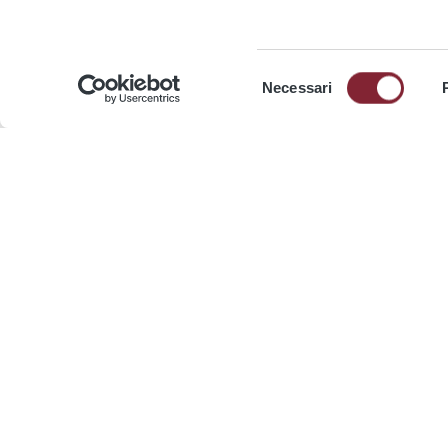
Selezione
Necessari
del
News
consenso
ATAC, via ai lavori per adeguare le
ATAC,
rete all’arrivo dei nuovi tram
sport
Urbos
“Tra s
fotogr
Interventi su sottostazioni e binari. Le
vagoni
linee tram si svolgeranno con bus
Cont
Continua