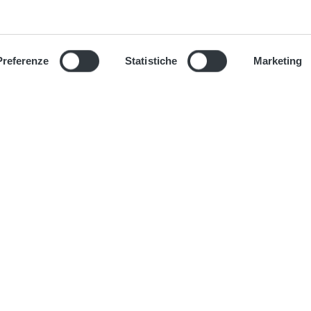
Preferenze
Statistiche
Marketing
 Metro A: i campioni dello
ATAC, Marinali: "Romani sui
 in stazione e nel treno
mezzi pubblici anche nel we
end per spettacoli e cultura"
port e trasporti” mostra
afica di Ferdinando Mezzelani, nei
C'era anche la Presidente di ATAC,
...
Barbara Marinali, a bordo di uno d
che...
inua
Continua