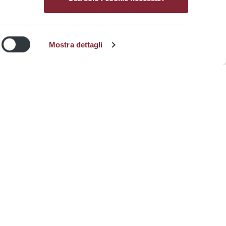
Servizi
Atac vantaggi
accessibili
Mostra dettagli
ATAC: approvato il Bilancio 2025.
ek
Conti in utile per il terzo anno
consecutivo. Crescono ricavi,
investimenti, servizi e...
ei bus
I risultati confermano il percorso di
consolidamento economico e
industriale...