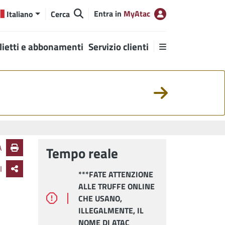
Entra in
MyAtac
Italiano
Cerca
lietti e abbonamenti
Servizio clienti
A
Tempo reale
I
***FATE ATTENZIONE
PIAZ
ALLE TRUFFE ONLINE
CINQ
CHE USANO,
LAVO
ILLEGALMENTE, IL
AL 1
NOME DI ATAC
MODI