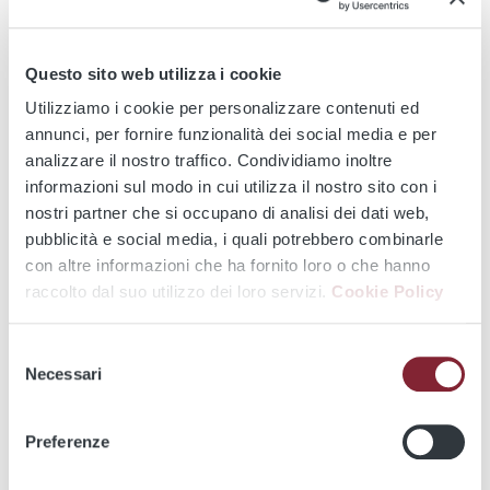
STAMPA
CONDIVIDI
Questo sito web utilizza i cookie
Utilizziamo i cookie per personalizzare contenuti ed
annunci, per fornire funzionalità dei social media e per
Prova il servizio
tap & go ®
con addebito diretto su
analizzare il nostro traffico. Condividiamo inoltre
carta di pagamento contactless abilitata agli acquisti
informazioni sul modo in cui utilizza il nostro sito con i
online.
nostri partner che si occupano di analisi dei dati web,
pubblicità e social media, i quali potrebbero combinarle
Per utilizzare il servizio
tap & go ®
è sufficiente che la
con altre informazioni che ha fornito loro o che hanno
tua carta sia contactless, ovvero che presenti il simbolo
raccolto dal suo utilizzo dei loro servizi.
Cookie Policy
. L'accesso alla metropolitana è possibile anche con
le carte digitalizzate sui dispositivi abilitati al
pagamento NFC (smartphone, smartwatch etc.).
Selezione
Necessari
del
Prova anche il
servizio B+
la modalità di pagamento dei
consenso
titoli di viaggio via Smartphone.
Preferenze
Si tratta di una
modalità di pagamento via app
che si