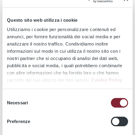
STAMPA
CONDIVIDI
Questo sito web utilizza i cookie
Utilizziamo i cookie per personalizzare contenuti ed
annunci, per fornire funzionalità dei social media e per
Dal 1° settembre 2020
tutte le persone titolari di
analizzare il nostro traffico. Condividiamo inoltre
abbonamento agevolato a contribuzione
(invalidi civili dal
informazioni sul modo in cui utilizza il nostro sito con i
67%, invalidi di servizio, invalidi del lavoro, pensionati sociali)
nostri partner che si occupano di analisi dei dati web,
potranno ricaricare on line la tessera del proprio
pubblicità e social media, i quali potrebbero combinarle
abbonamento. Non sarà più necessario, quindi, recarsi in
con altre informazioni che ha fornito loro o che hanno
biglietteria per l'acquisto e il pagamento, ma si potrà
raccolto dal suo utilizzo dei loro servizi.
Cookie Policy
completare l'operazione comodamente da casa propria.
In alternativa
sarà possibile recarsi in biglietteria
per
Selezione
presentare la richiesta di primo rilascio oppure di rinnovo
Necessari
del
dell'abbonamento agevolato a contribuzione, compilando il
consenso
modulo di autocertificazione e consegnando la
Preferenze
documentazione necessaria.