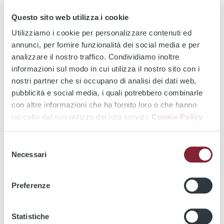
VALLE AURELIA
Questo sito web utilizza i cookie
BATTISTINI
Utilizziamo i cookie per personalizzare contenuti ed
annunci, per fornire funzionalità dei social media e per
BIGLIETTERIE
analizzare il nostro traffico. Condividiamo inoltre
Espandi tutto
METRO B/B1
informazioni sul modo in cui utilizza il nostro sito con i
nostri partner che si occupano di analisi dei dati web,
pubblicità e social media, i quali potrebbero combinarle
LAURENTINA
con altre informazioni che ha fornito loro o che hanno
raccolto dal suo utilizzo dei loro servizi.
Cookie Policy
EUR FERMI
Selezione
Necessari
del
PIRAMIDE
consenso
TERMINI
Preferenze
PONTE MAMMOLO
Statistiche