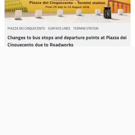
PIAZZA DEI CINQUECENTO
SURFACE LINES
TERMINI STATION
Changes to bus stops and departure points at Piazza dei
Cinquecento due to Roadworks
From 29 July to 14 August 2026, changes will apply to bus stops
and departure...
Continue