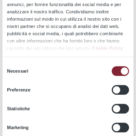
annunci, per fornire funzionalità dei social media e per
analizzare il nostro traffico. Condividiamo inoltre
informazioni sul modo in cui utilizza il nostro sito con i
From
nostri partner che si occupano di analisi dei dati web,
pubblicità e social media, i quali potrebbero combinarle
con altre informazioni che ha fornito loro o che hanno
To
raccolto dal suo utilizzo dei loro servizi.
Cookie Policy
Selezione
Necessari
del
consenso
Preferenze
Statistiche
Marketing