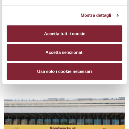
Mostra dettagli
TRAM 14
TRAM 19
TRAM 2
TRAM 3
TRAM 5
TRAM 514
TRAM 8
Accetta tutti i cookie
Modernisation of the Tramway Network - Service
Changes during August 2026: Works affecting lines 2 -
3 - 5 - 8 -14 - 19...
Accetta selezionati
From 3 August onwards, major infrastructure works will affect the
entire tram...
Usa solo i cookie necessari
Continue