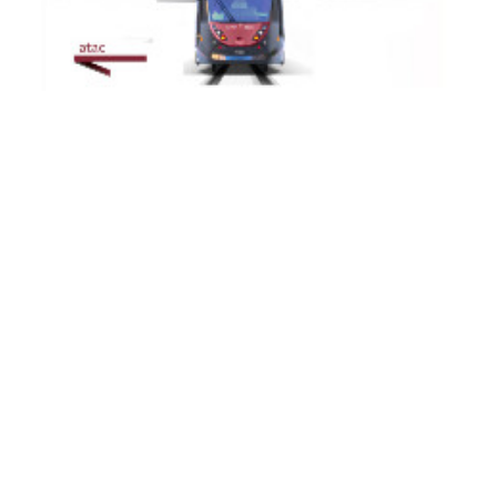
TRAM 14
TRAM 19
TRAM 2
TRAM 3
TRAM 5
TRAM 514
TRAM 8
Modernisation of the Tramway Network - Service
Changes during August 2026: Works affecting lines 2 -
3 - 5 - 8 -14 - 19...
From 3 August onwards, major infrastructure works will affect the
entire tram...
Continue
Sitemap
ATAC S.p.A. Azienda per la mobilità - Via Prenestina, 45 - 00176 Rome -