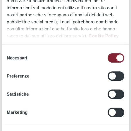
You can request to be included in our mailing list by sending
analizzare il nostro traffico. Condividiamo inoltre
an email to
ufficio.stampa@atac.roma.it
,
indicating your
informazioni sul modo in cui utilizza il nostro sito con i
name, surname, newspaper, email address and phone
nostri partner che si occupano di analisi dei dati web,
number, if possible a cell phone.
pubblicità e social media, i quali potrebbero combinarle
con altre informazioni che ha fornito loro o che hanno
Service Update
raccolto dal suo utilizzo dei loro servizi.
Cookie Policy
We apologize for the inconvenience. Currently this
Selezione
section is available only in Italian
Necessari
del
consenso
Preferenze
Utility
Statistiche
Marketing
Atac parking
Maps