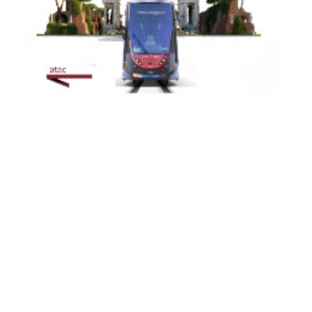
TRAM 14
TRAM 19
TRAM 2
TRAM 3
TRAM 5
TRAM 514
TRAM 8
Modernisation of the Tramway Network - Service
Changes during August 2026: Works affecting lines 2 -
3 - 5 - 8 -14 - 19...
From 3 August onwards, major infrastructure works will affect the
entire tram...
Continue