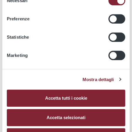
Multimedia
Necessari
del
consenso
Photographs
Preferenze
Videos
Media kit
Statistiche
Service Update
Marketing
We apologize for the inconvenience. Currently this
section is available only in Italian
Mostra dettagli
Accetta tutti i cookie
Utility
Accetta selezionati