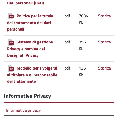
Dati personali (DPO)
Poli
Politica per la tutela
pdf
7834
Scarica
PDF
KB
del trattamento dei dati
personali
Sist
Sistema di gestione
pdf
396
Scarica
PDF
KB
Privacy e nomina dei
Designati Privacy
Mode
Modello per rivolgersi
pdf
125
Scarica
PDF
KB
al titolare o al responsabile
del trattamento
Informative Privacy
Informativa privacy