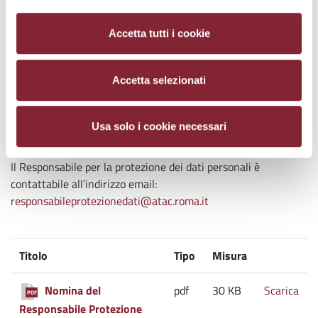
Titolare del trattamento dei Suoi Dati è ATAC S.p.A. nella
persona del legale rappresentante pro-tempore, con sede
Accetta tutti i cookie
legale in Roma Via Prenestina n. 45 - 00176. Per esercitare i
diritti previsti dalla normativa e meglio specificati sopra sarà
possibile scrivere al Titolare al seguente indirizzo:
Accetta selezionati
protocollo@cert2.atac.roma.it
8. Identità e Dati di contatto del Responsabile Protezione
Usa solo i cookie necessari
Dati
Il Responsabile per la protezione dei dati personali è
contattabile all’indirizzo email:
responsabileprotezionedati@atac.roma.it
Titolo
Tipo
Misura
Nom
Nomina del
pdf
30 KB
Scarica
PDF
Responsabile Protezione