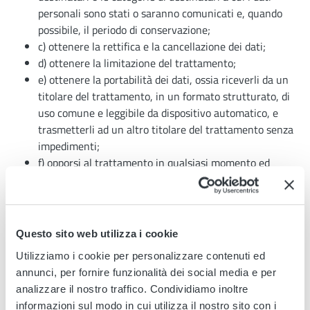
personali sono stati o saranno comunicati e, quando
possibile, il periodo di conservazione;
c) ottenere la rettifica e la cancellazione dei dati;
d) ottenere la limitazione del trattamento;
e) ottenere la portabilità dei dati, ossia riceverli da un
titolare del trattamento, in un formato strutturato, di
uso comune e leggibile da dispositivo automatico, e
trasmetterli ad un altro titolare del trattamento senza
impedimenti;
f) opporsi al trattamento in qualsiasi momento ed
anche nel caso di trattamento per finalità di marketing
diretto;
g) opporsi ad un processo decisionale automatizzato
relativo alle persone fisiche, compresa la profilazione;
Questo sito web utilizza i cookie
h) chiedere al titolare del trattamento l´accesso ai dati
Utilizziamo i cookie per personalizzare contenuti ed
personali e la rettifica o la cancellazione degli stessi o la
annunci, per fornire funzionalità dei social media e per
limitazione del trattamento che lo riguardano o di
analizzare il nostro traffico. Condividiamo inoltre
opporsi al loro trattamento, oltre al diritto alla
informazioni sul modo in cui utilizza il nostro sito con i