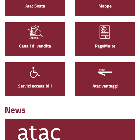
Atac Sosta
Mappe
Canali di vendita
PagoMulte
Servizi accessibili
Atac vantaggi
News