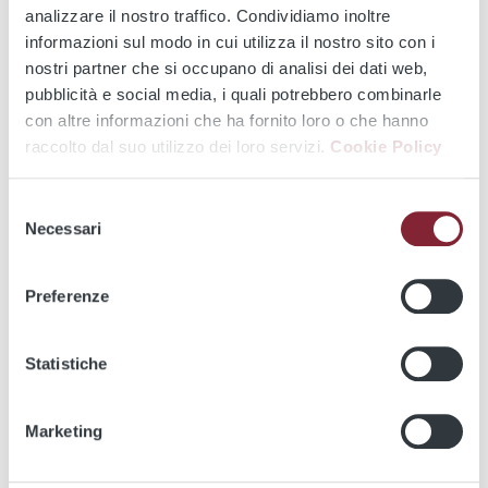
all contactless debit cards of the networks Mastercard,
analizzare il nostro traffico. Condividiamo inoltre
Maestro and Vpay;
informazioni sul modo in cui utilizza il nostro sito con i
rechargeable prepaid contactless cards of the networks
nostri partner che si occupano di analisi dei dati web,
Mastercard and Visa.
pubblicità e social media, i quali potrebbero combinarle
con altre informazioni che ha fornito loro o che hanno
raccolto dal suo utilizzo dei loro servizi.
Cookie Policy
Service Update
Selezione
We apologize for the inconvenience. Currently this
Necessari
del
section is available only in Italian
consenso
Preferenze
Utility
Statistiche
Marketing
Atac parking
Maps