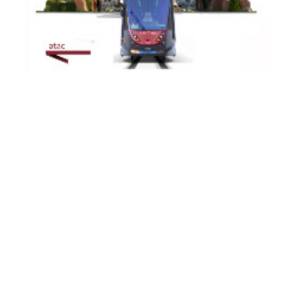
TRAM 14
TRAM 19
TRAM 2
TRAM 3
TRAM 5
TRAM 514
TRAM 8
Modernisation of the Tramway Network - Service
Changes during August 2026: Works affecting lines 2 -
3 - 5 - 8 -14 - 19...
From 3 August onwards, major infrastructure works will affect the
entire tram...
Continue
Sitemap