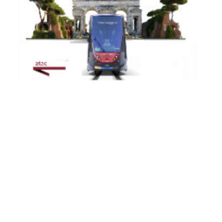
TRAM 14
TRAM 19
TRAM 2
TRAM 3
TRAM 5
TRAM 514
TRAM 8
Modernisation of the Tramway Network - Service
Changes during August 2026: Works affecting lines 2 -
3 - 5 - 8 -14 - 19...
From 3 August onwards, major infrastructure works will affect the
entire tram...
Continue