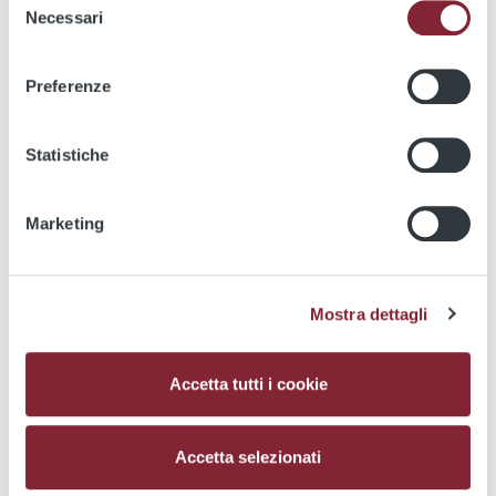
Necessari
del
Multimedia
consenso
Photographs
Preferenze
Videos
Statistiche
Media kit
Marketing
Service Update
We apologize for the inconvenience. Currently this
section is available only in Italian
Mostra dettagli
Accetta tutti i cookie
Utility
Accetta selezionati