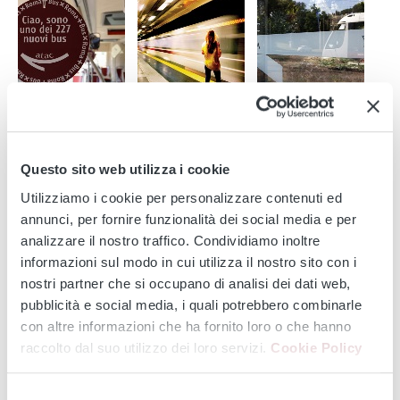
Questo sito web utilizza i cookie
Utilizziamo i cookie per personalizzare contenuti ed
annunci, per fornire funzionalità dei social media e per
analizzare il nostro traffico. Condividiamo inoltre
1
2
informazioni sul modo in cui utilizza il nostro sito con i
nostri partner che si occupano di analisi dei dati web,
Media
pubblicità e social media, i quali potrebbero combinarle
con altre informazioni che ha fornito loro o che hanno
raccolto dal suo utilizzo dei loro servizi.
Cookie Policy
News
Atac icon
Selezione